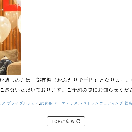
にお越しの方は一部有料（おふたりで千円）となります。
ご試食いただいております。ご予約の際にお知らせくだ
ェア
,
ブライダルフェア
,
試食会
,
アーマテラス
,
レストランウェディング
,
福
TOPに戻る