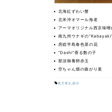
北海紅ずわい蟹
北米沖オマール海老
アーマオリジナル西京味噌
南九州ウナギの“Kabayaki
房総半島春色菜の花
“Dashi”香る数の子
那須御養卵赤玉
空ちゃん畑の曲がり葱
恵方巻き
,
節分