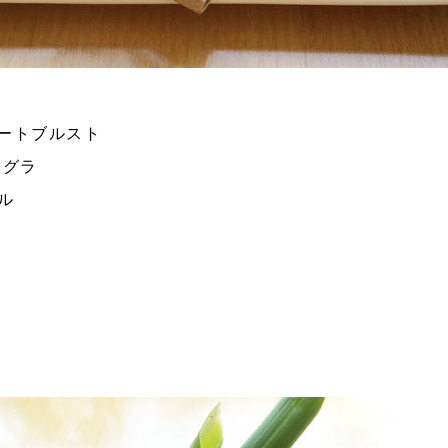
ートブルスト
アグラ
ール
”