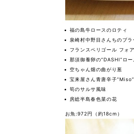
福の島牛ロースのロティ
泉崎村中野目さんちのブラ
フランスペリゴール フォ
那須御養卵の“DASHI”ロ
空ちゃん畑の曲がり葱
宝来屋さん青唐辛子“Miso
筍のサルサ風味
房総半島春色菜の花
お魚:972円（約18cm）