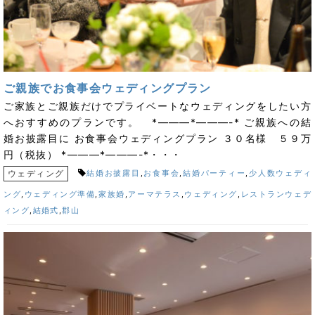
ご親族でお食事会ウェディングプラン
ご家族とご親族だけでプライベートなウェディングをしたい方
へおすすめのプランです。 *———*———-* ご親族への結
婚お披露目に お食事会ウェディングプラン ３０名様 ５９万
円（税抜） *———*———-*・・・
ウェディング
結婚お披露目
,
お食事会
,
結婚パーティー
,
少人数ウェディ
ング
,
ウェディング準備
,
家族婚
,
アーマテラス
,
ウェディング
,
レストランウェデ
ィング
,
結婚式
,
郡山