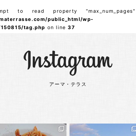
mpt to read property "max_num_page
materrasse.com/public_html/wp-
/150815/tag.php
on line
37
アーマ・テラス