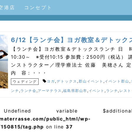
空港店
コンセプト
6/12【ランチ会】ヨガ教室＆デトック
【ランチ会】ヨガ教室＆デトックスランチ 日 時
10:30～ ※受付10:15 参加費：2500円（税込）
ンストラクター／理学療法士 佐藤 美穂さん 定
内 容：・・・
ヨガ
,
デトックス
,
郡山イベント
,
イベント郡山
,
ウェディング
ンチ
,
ランチ会
,
アーマテラス
,
福島県郡山市
,
イベント
,
ランチ
,
レスト
defined variable $addition
materrasse.com/public_html/wp-
/150815/tag.php
on line
37