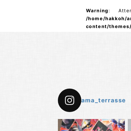
Warning
: Atte
/home/hakkoh/a
content/themes
ama_terrasse