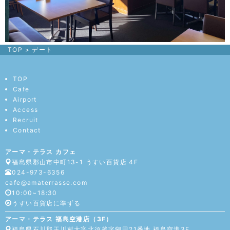
TOP
>
デート
TOP
Cafe
Airport
Access
Recruit
Contact
アーマ・テラス カフェ
福島県郡山市中町13-1 うすい百貨店 4F
024-973-6356
cafe@amaterrasse.com
10:00~18:30
うすい百貨店に準ずる
アーマ・テラス 福島空港店（3F）
福島県石川郡玉川村大字北須釜字鎺田21番地 福島空港3F