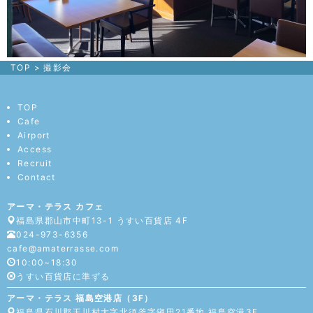
TOP
>
撮影会
TOP
Cafe
Airport
Access
Recruit
Contact
アーマ・テラス カフェ
福島県郡山市中町13-1 うすい百貨店 4F
024-973-6356
cafe@amaterrasse.com
10:00~18:30
うすい百貨店に準ずる
アーマ・テラス 福島空港店（3F）
福島県石川郡玉川村大字北須釜字鎺田21番地 福島空港3F