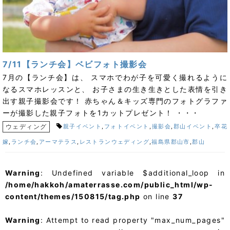
7/11【ランチ会】ベビフォト撮影会
7月の【ランチ会】は、 スマホでわが子を可愛く撮れるように
なるスマホレッスンと、 お子さまの生き生きとした表情を引き
出す親子撮影会です！ 赤ちゃん＆キッズ専門のフォトグラファ
ーが撮影した親子フォトを1カットプレゼント！ ・・・
ウェディング
親子イベント
,
フォトイベント
,
撮影会
,
郡山イベント
,
卒花
嫁
,
ランチ会
,
アーマテラス
,
レストランウェディング
,
福島県郡山市
,
郡山
Warning
: Undefined variable $additional_loop in
/home/hakkoh/amaterrasse.com/public_html/wp-
content/themes/150815/tag.php
on line
37
Warning
: Attempt to read property "max_num_pages"