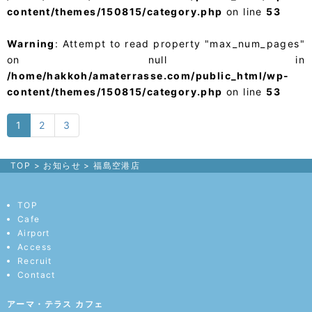
content/themes/150815/category.php
on line
53
Warning
: Attempt to read property "max_num_pages"
on null in
/home/hakkoh/amaterrasse.com/public_html/wp-
content/themes/150815/category.php
on line
53
1
2
3
TOP
>
お知らせ
>
福島空港店
TOP
Cafe
Airport
Access
Recruit
Contact
アーマ・テラス カフェ