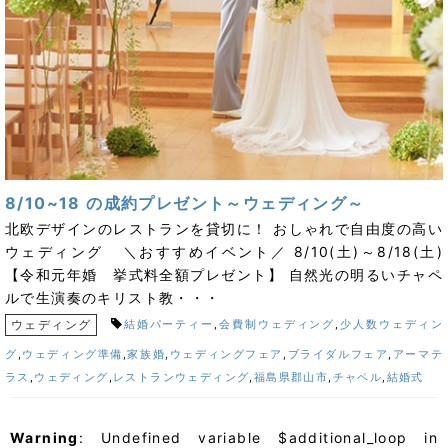
8/10~18 の成約プレゼント～ウェディング～
北欧デザインのレストランを貸切に！ おしゃれで自由度の高い
ウェディング ＼おすすめイベント／ 8/10(土)～8/18(土)
【令和元年婚 挙式料全額プレゼント】 自然光の明るいチャペ
ルで生演奏のキリスト教・・・
ウェディング
結婚パーティー
,
会費制ウェディング
,
少人数ウェディン
グ
,
ウェディング準備
,
家族婚
,
ウェディングフェア
,
ブライダルフェア
,
アーマテ
ラス
,
ウェディング
,
レストランウェディング
,
福島県郡山市
,
チャペル
,
結婚式
Warning
: Undefined variable $additional_loop in