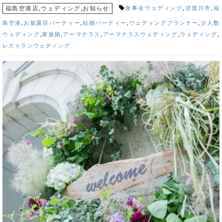
福島空港店
,
ウェディング
,
お知らせ
食事会ウェディング
,
須賀川市
,
福
島空港
,
お披露目パーティー
,
結婚パーティー
,
ウェディングプランナー
,
少人数
ウェディング
,
家族婚
,
アーマテラス
,
アーマテラスウェディング
,
ウェディング
,
レストランウェディング