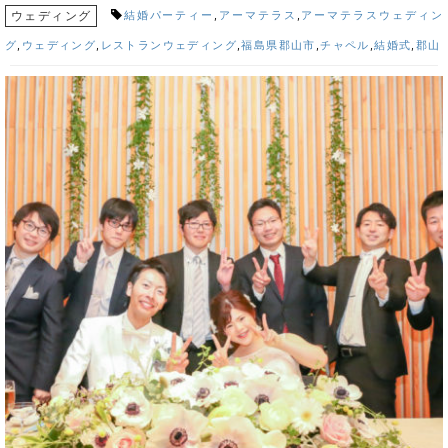
ウェディング
結婚パーティー
,
アーマテラス
,
アーマテラスウェディン
グ
,
ウェディング
,
レストランウェディング
,
福島県郡山市
,
チャペル
,
結婚式
,
郡山