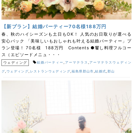
【新プラン】結婚パーティー70名様188万円
春、秋のハイシーズンも土日もOK！ 人気のお日取りが選べる
安心パック 「美味しいもおしゃれも叶える結婚パーティー」プ
ラン登場！ 70名様 188万円 Contents ●饗し料理フルコー
ス（エピソードメニュ・・・
ウェディング
結婚パーティー
,
アーマテラス
,
アーマテラスウェディン
グ
,
ウェディング
,
レストランウェディング
,
福島県郡山市
,
結婚式
,
郡山