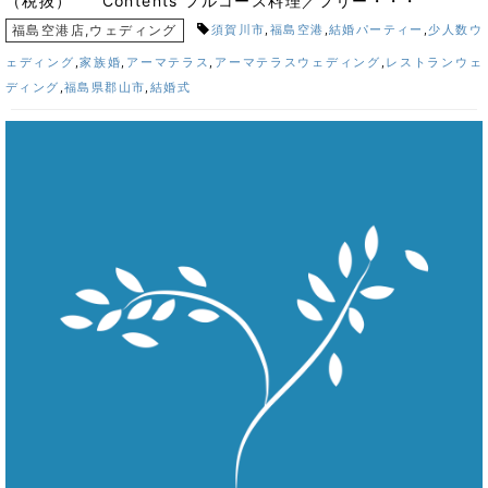
（税抜） Contents フルコース料理／フリー・・・
福島空港店
,
ウェディング
須賀川市
,
福島空港
,
結婚パーティー
,
少人数ウ
ェディング
,
家族婚
,
アーマテラス
,
アーマテラスウェディング
,
レストランウェ
ディング
,
福島県郡山市
,
結婚式