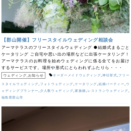
【郡山開催】フリースタイルウェディング相談会
アーマテラスのフリースタイルウェディング ●結婚式まるごと
ケータリング ご自宅や思い出の場所などに出張ケータリング！
アーマテラスのお料理を始めウェディングに係る全てをお届け
するサービスです。場所や形式にとらわれずふたりら・・・
ウェディング
,
お知らせ
オーダーメイドウェディング
,
神社挙式
,
フリー
スタイルウェディング
,
フォトウェディング
,
ケータリング
,
結婚パーティー
,
ウ
ェディングプランナー
,
少人数ウェディング
,
家族婚
,
レストランウェディング
,
福島県郡山市